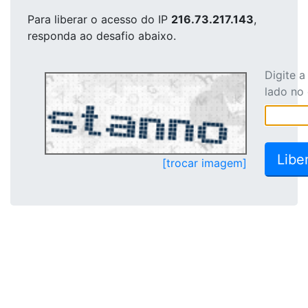
Para liberar o acesso
do IP
216.73.217.143
,
responda ao desafio abaixo.
Digite 
lado no
[trocar imagem]