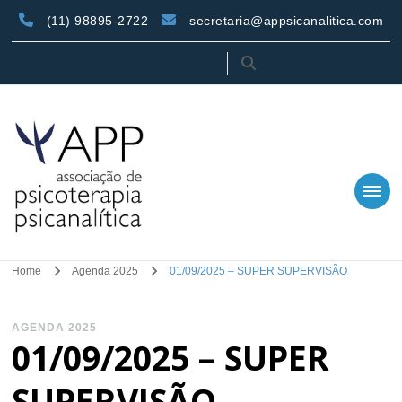
(11) 98895-2722
secretaria@appsicanalitica.com
APP – Associação de
Associação de Psicoterapia Psicanalítica
Home
Agenda 2025
01/09/2025 – SUPER SUPERVISÃO
Psicoterapia
Psicanalítica
AGENDA 2025
01/09/2025 – SUPER
SUPERVISÃO