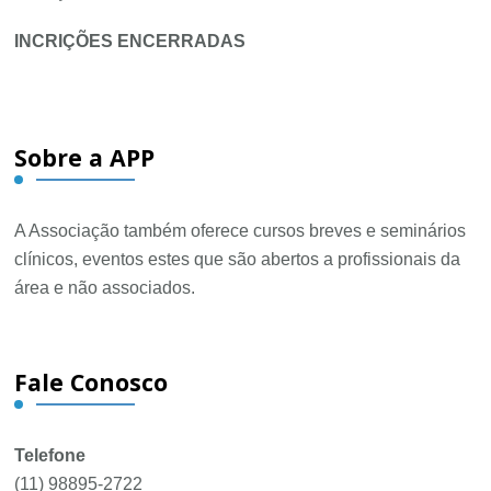
INCRIÇÕES ENCERRADAS
Navegação
Sobre a APP
de
post
A Associação também oferece cursos breves e seminários
clínicos, eventos estes que são abertos a profissionais da
área e não associados.
Fale Conosco
Telefone
(11) 98895-2722