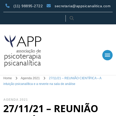
(11) 98895-2722
secretaria@appsicanalitica.com
APP – Associação de
Associação de Psicoterapia Psicanalítica
Home
Agenda 2021
27/11/21 – REUNIÃO CIENTÍFICA – A
Psicoterapia
intuição psicanalítica e a reverie na sala de análise
Psicanalítica
AGENDA 2021
27/11/21 – REUNIÃO