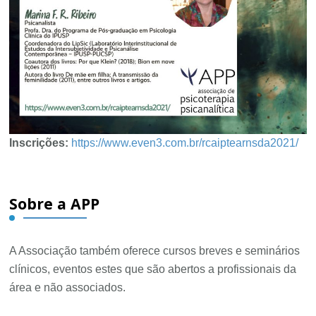
Inscrições:
https://www.even3.com.br/rcaiptearnsda2021/
Navegação
Sobre a APP
de
post
A Associação também oferece cursos breves e seminários
clínicos, eventos estes que são abertos a profissionais da
área e não associados.